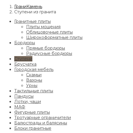
ГраниКамень
Ступени из гранита
Гранитные плиты
Плиты мощения
Облицовочные плиты
Широкоформатные плиты
Бордюры
Прямые бордюры
Радиусные бордюры
Ступени
Брусчатка
Городская мебель
Скамьи
Вазоны
Урны
Тактильные плиты
Пандусы
Лотки, чаши
МАФ
Фигурные плиты
Тротуарные ограничители
Балюстрады и балясины
Блоки гранитные