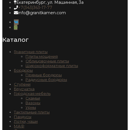
Екатеринбург, ул. Машинная, 3а
+7(343)363-17-77
info@granitkamen.com
Каталог
Гранитные плиты
Плиты мощения
Облицовочные плиты
Широкоформатные плиты
Бордюры
Прямые бордюры
Радиусные бордюры
Ступени
Брусчатка
Городская мебель
Скамьи
Вазоны
Урны
Тактильные плиты
Пандусы
Лотки, чаши
МАФ