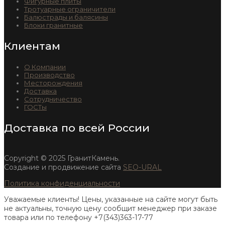
Фигурные плиты
Тротуарные ограничители
Балюстрады и балясины
Блоки гранитные
Клиентам
О Компании
Производство
Месторождения
Доставка
Сотрудничество
ГОСТы
Доставка по всей России
Copyright © 2025 ГранитКамень.
Создание и продвижение сайта
SEO-URAL
Политика конфиденциальности
Уважаемые клиенты! Цены, указанные на сайте могут быть
не актуальны, точную цену сообщит менеджер при заказе
товара или по телефону +7(343)363-17-77